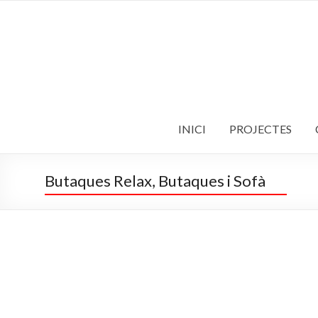
Skip
to
Vicent
content
Solé
Mobiliari
L'evolució
de
INICI
PROJECTES
l'espai
Butaques Relax, Butaques i Sofà