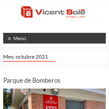
Saltar
Vicent
al
contenido
Solé
Mobiliario
La
Menú
evolución
del
espacio
Mes:
octubre 2021
Parque de Bomberos