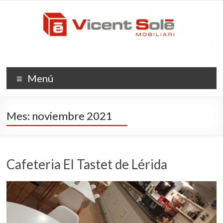
Saltar
Vicent
al
contenido
Solé
Mobiliario
La
Menú
evolución
del
espacio
Mes:
noviembre 2021
Cafeteria El Tastet de Lérida