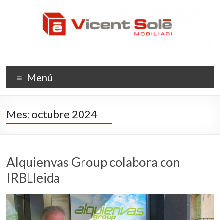
Saltar
Vicent
al
contenido
Solé
Mobiliario
La
Menú
evolución
del
espacio
Mes:
octubre 2024
Alquienvas Group colabora con
IRBLleida