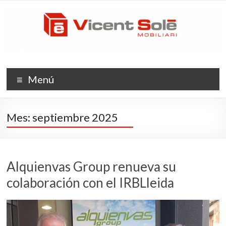
Saltar
Vicent
al
contenido
Solé
Mobiliario
La
Menú
evolución
del
espacio
Mes:
septiembre 2025
Alquienvas Group renueva su
colaboración con el IRBLleida