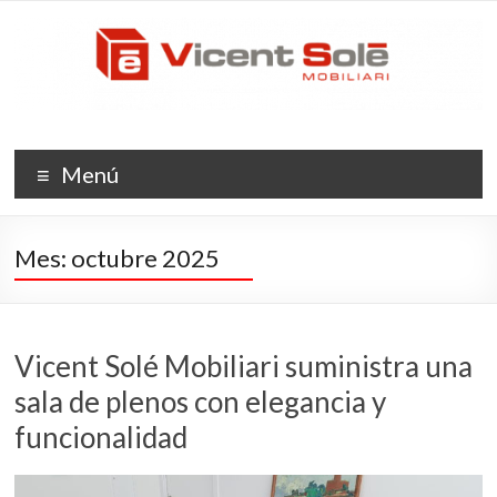
Saltar
Vicent
al
contenido
Solé
Mobiliario
La
Menú
evolución
del
espacio
Mes:
octubre 2025
Vicent Solé Mobiliari suministra una
sala de plenos con elegancia y
funcionalidad