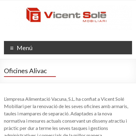
Skip
Vicent
to
content
Solé
Mobiliari
L'evolució
Menú
de
l'espai
Oficines Alivac
L’empresa Alimentació Vacuna, S.L. ha confiat a Vicent Solé
Mobiliari per la renovació de les seves oficines amb armaris,
taules i mampares de separació. Adaptades a la nova
normativa i mesures actuals conservant un disseny atractiu i
pràctic per dur a terme les seves tasques i gestions
administratives i comercials de la millor manera.