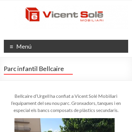
Skip
Vicent
to
content
Solé
Mobiliari
L'evolució
Menú
de
l'espai
Parc infantil Bellcaire
Bellcaire d’Urgell ha confiat a Vicent Solé Mobiliari
l’equipament del seu nou parc. Gronxadors, tanques i en
especial els bancs composats de plàstics secundaris.