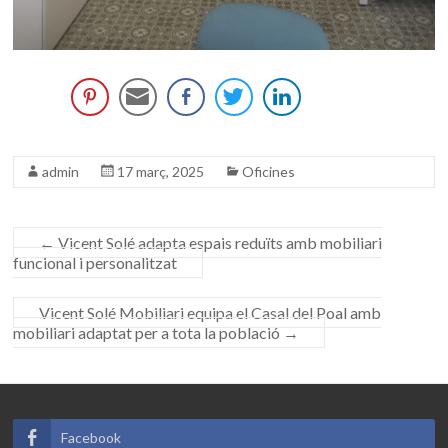
admin
17 març, 2025
Oficines
←
Vicent Solé adapta espais reduïts amb mobiliari
funcional i personalitzat
Vicent Solé Mobiliari equipa el Casal del Poal amb
mobiliari adaptat per a tota la població
→
Facebook