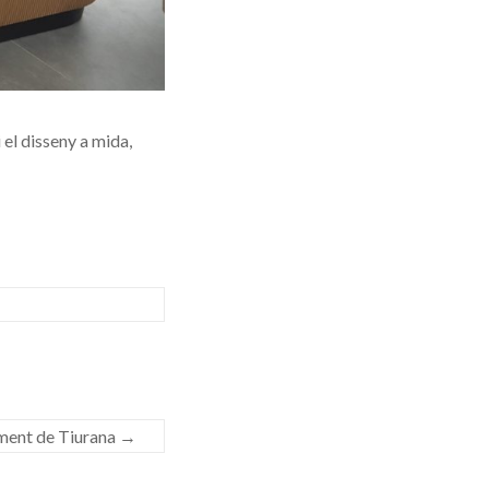
el disseny a mida,
tament de Tiurana
→