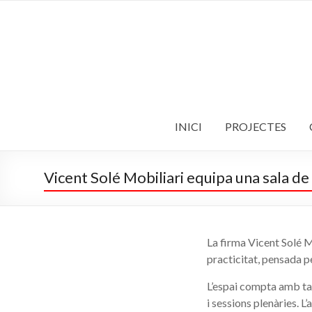
Skip
to
Vicent
content
Solé
Mobiliari
L'evolució
de
INICI
PROJECTES
l'espai
Vicent Solé Mobiliari equipa una sala de
La firma Vicent Solé Mo
practicitat, pensada pe
L’espai compta amb ta
i sessions plenàries. 