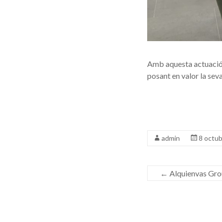
Amb aquesta actuació, 
posant en valor la seva
admin
8 octub
←
Alquienvas Grou